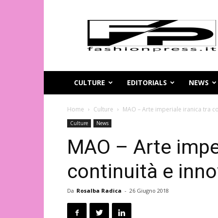
Magazine
di
moda
online
–
FashionPress.it
CULTURE
EDITORIALS
NEWS
Home
Culture
MAO – Arte imperiale iranica tra c
Culture
News
MAO – Arte imper
continuità e inn
Da
Rosalba Radica
-
26 Giugno 2018