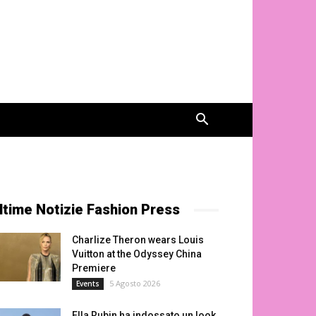
ltime Notizie Fashion Press
Charlize Theron wears Louis
Vuitton at the Odyssey China
Premiere
5 Agosto 2026
Events
Ella Rubin ha indossato un look