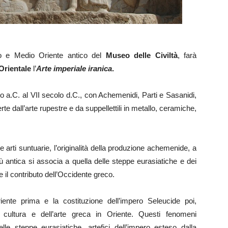
no e Medio Oriente antico del
Museo delle Civiltà
, farà
rientale
l’
Arte imperiale iranica
.
olo a.C. al VII secolo d.C., con Achemenidi, Parti e Sasanidi,
te dall’arte rupestre e da suppellettili in metallo, ceramiche,
le arti suntuarie, l’originalità della produzione achemenide, a
più antica si associa a quella delle steppe eurasiatiche e dei
e il contributo dell’Occidente greco.
nte prima e la costituzione dell’impero Seleucide poi,
 cultura e dell’arte greca in Oriente. Questi fenomeni
elle steppe eurasiatiche, artefici dell’impero esteso dalla