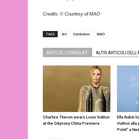
Credits: © Courtesy of MAO
TAGS
Art
Exhibition
MAO
ARTICOLI CORRELATI
ALTRI ARTICOLI DELL
Charlize Theron wears Louis Vuitton
Ella Rubin h
at the Odyssey China Premiere
Vuitton alla
Point” a Ne