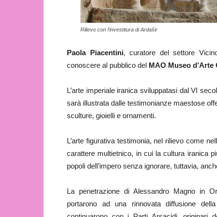
Rilievo con l’investitura di Ardašir
Paola Piacentini
, curatore del settore Vici
conoscere al pubblico del
MAO Museo d’Arte O
L’arte imperiale iranica sviluppatasi dal VI sec
sarà illustrata dalle testimonianze maestose offer
sculture, gioielli e ornamenti.
L’arte figurativa testimonia, nel rilievo come nel
carattere multietnico, in cui la cultura iranica 
popoli dell’impero senza ignorare, tuttavia, anch
La penetrazione di Alessandro Magno in Orie
portarono ad una rinnovata diffusione della
continuarono con i Parti Arsacidi, originari d