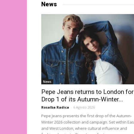
News
News
Pepe Jeans returns to London for
Drop 1 of its Autumn-Winter...
Rosalba Radica
-
6 Agosto 2026
Pepe Jeans presents the first drop of the Autumn-
Winter 2026 collection and campaign. Set within Eas
and West London, where cultural influence and