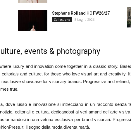
Stephane Rolland HC FW26/27
8 Luglio 2026
Collections
ulture, events & photography
r where luxury and innovation come together in a classic story. Based 
itorials and culture, for those who love visual art and creativity. I
xclusive showcase for visionary brands. Progressive and refined, it’
omes true.
moda, dove lusso e innovazione si intrecciano in un racconto senza 
otizie, editoriali e cultura, dedicandosi ai veri amanti dell’arte visiva 
rasformandosi in una vetrina esclusiva per brand visionari. Progressiv
shionPress.it: il sogno della moda diventa realtà.