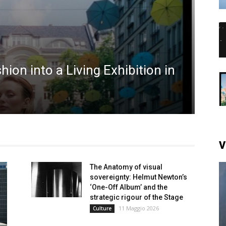
ion into a Living Exhibition in
EVEN
Dio
Rosalb
V
The Anatomy of visual
sovereignty: Helmut Newton’s
‘One-Off Album’ and the
strategic rigour of the Stage
11 Maggio 2026
Culture