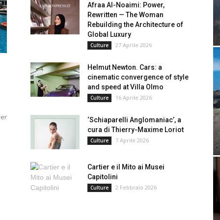
Afraa Al-Noaimi: Power,
Rewritten — The Woman
Rebuilding the Architecture of
Global Luxury
27 Aprile 2026
Culture
Helmut Newton. Cars: a
cinematic convergence of style
and speed at Villa Olmo
16 Aprile 2026
Culture
ner
‘Schiaparelli Anglomaniac’, a
cura di Thierry-Maxime Loriot
7 Aprile 2026
Culture
Cartier e il Mito ai Musei
Capitolini
2 Febbraio 2026
Culture