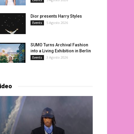
Events
Dior presents Harry Styles
5 Agosto 2026
Events
TS
SUMO Turns Archival Fashion
r presents Harry Styles
into a Living Exhibition in Berlin
3 Agosto 2026
Events
a Radica
-
5 Agosto 2026
ideo