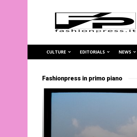
Magazine
di
moda
online
–
FashionPress.it
CULTURE
EDITORIALS
NEWS
Fashionpress in primo piano