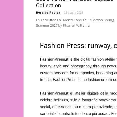
Collection
Rosalba Radica
-
25 Luglio 2026
Louis Vuitton Fall Men's Capsule Collection Spring-
Summer 2027 by Pharrell Williams.
Fashion Press: runway, c
FashionPress.it
is the digital fashion atelie
beauty, style and photography through news, ed
custom services for companies, becoming an e
trends. FashionPress.it: the fashion dream c
FashionPress.it
è l’atelier digitale della 
celebra bellezza, stile e fotografia attraverso n
social, offre servizi su misura per aziende, t
sartoriale incontra le tendenze più audaci. Fa