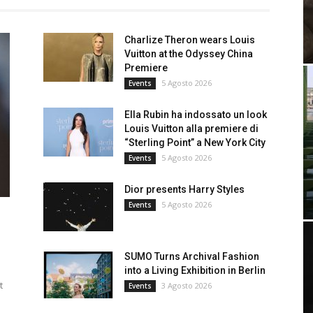
Charlize Theron wears Louis
Vuitton at the Odyssey China
Premiere
5 Agosto 2026
Events
Ella Rubin ha indossato un look
Louis Vuitton alla premiere di
“Sterling Point” a New York City
5 Agosto 2026
Events
Dior presents Harry Styles
5 Agosto 2026
Events
SUMO Turns Archival Fashion
into a Living Exhibition in Berlin
t
3 Agosto 2026
Events