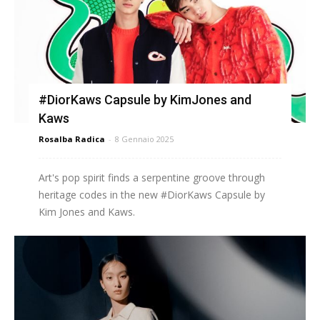
#DiorKaws Capsule by KimJones and
Kaws
Rosalba Radica
-
8 Gennaio 2025
Art's pop spirit finds a serpentine groove through
heritage codes in the new #DiorKaws Capsule by
Kim Jones and Kaws.