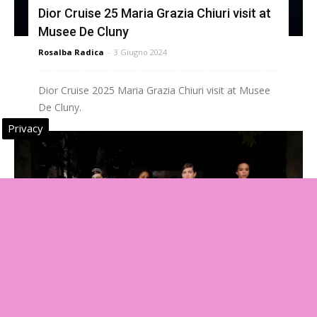
Dior Cruise 25 Maria Grazia Chiuri visit at
Musee De Cluny
Rosalba Radica
-
3 Giugno 2024
Dior Cruise 2025 Maria Grazia Chiuri visit at Musee
De Cluny.
Privacy
Dior unveils the ‘Diorama & Diorigami’ high
jewelry collection by Victoire de
Castellane
Rosalba Radica
-
24 Maggio 2024