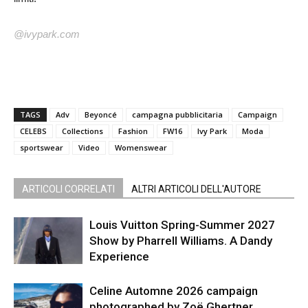
@ivypark.com
TAGS
Adv
Beyoncé
campagna pubblicitaria
Campaign
CELEBS
Collections
Fashion
FW16
Ivy Park
Moda
sportswear
Video
Womenswear
ARTICOLI CORRELATI
ALTRI ARTICOLI DELL'AUTORE
Louis Vuitton Spring-Summer 2027
Show by Pharrell Williams. A Dandy
Experience
Celine Automne 2026 campaign
photographed by Zoë Ghertner