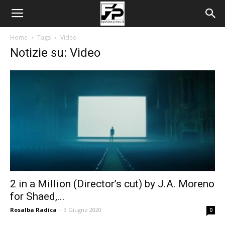
Home
Tags
Video
Notizie su: Video
2 in a Million (Director’s cut) by J.A. Moreno
for Shaed,...
Rosalba Radica
-
3 Giugno 2020
0