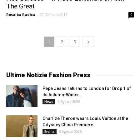
The Great
Rosalba Radica
-
23 Gennaio 2017
0
1
2
3
Ultime Notizie Fashion Press
Pepe Jeans returns to London for Drop 1 of
its Autumn-Winter...
6 Agosto 2026
News
Charlize Theron wears Louis Vuitton at the
Odyssey China Premiere
5 Agosto 2026
Events