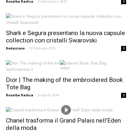
Rosalba Radica
-
15 Novembre 2019
0
Shark e Segura presentano la nuova capsule
collection con cristalli Swarovski
Redazione
-
13 Febbraio 2019
0
Dior | The making of the embroidered Book
Tote Bag
Rosalba Radica
-
26 Aprile 2018
0
Chanel trasforma il Grand Palais nell’Eden
della moda