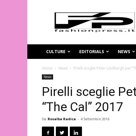
Magazine
di
moda
online
–
FashionPress.it
CULTURE
EDITORIALS
NEWS
Home
News
Pirelli sceglie Peter Lindbergh per “
News
Pirelli sceglie P
“The Cal” 2017
Da
Rosalba Radica
-
4 Settembre 2016