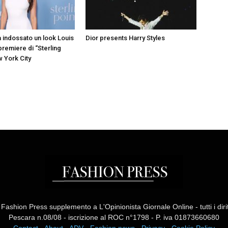
a indossato un look Louis
Dior presents Harry Styles
 premiere di “Sterling
w York City
ashion Press supplemento a L'Opinionista Giornale Online - tutti i diritti
Pescara n.08/08 - iscrizione al ROC n°1798 - P. iva 01873660680