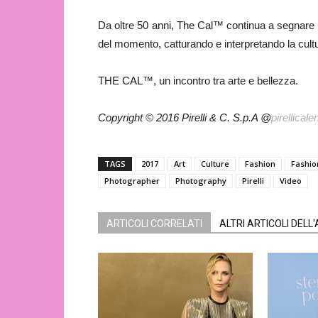
Da oltre 50 anni, The Cal™ continua a segnare i
del momento, catturando e interpretando la cu
THE CAL™, un incontro tra arte e bellezza.
Copyright © 2016 Pirelli & C. S.p.A @
pirellicale
TAGS
2017
Art
Culture
Fashion
Fashio
Photographer
Photography
Pirelli
Video
ARTICOLI CORRELATI
ALTRI ARTICOLI DELL