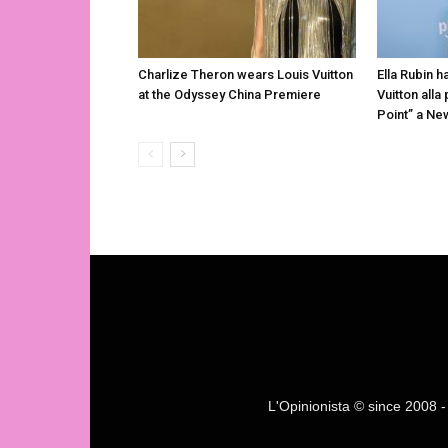
Charlize Theron wears Louis Vuitton
Ella Rubin h
at the Odyssey China Premiere
Vuitton alla
Point” a Ne
L'Opinionista © since 2008 - F