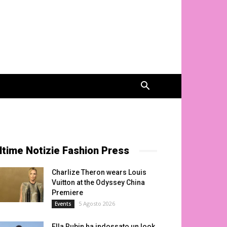
ltime Notizie Fashion Press
Charlize Theron wears Louis
Vuitton at the Odyssey China
Premiere
5 Agosto 2026
Events
Ella Rubin ha indossato un look