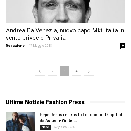
Andrea Da Venezia, nuovo capo Mkt Italia in
vente-privee e Privalia
Redazione
-
17 Maggio 2018
0
2
3
4
Ultime Notizie Fashion Press
Pepe Jeans returns to London for Drop 1 of
its Autumn-Winter...
6 Agosto 2026
News