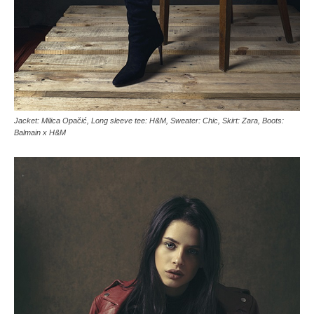
Jacket: Milica Opačić, Long sleeve tee: H&M, Sweater: Chic, Skirt: Zara, Boots:
Balmain x H&M