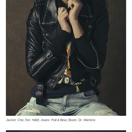
Jacket: Chic,Tee: H&M, Jeans: Pull & Bear, Boots: Dr. Martens