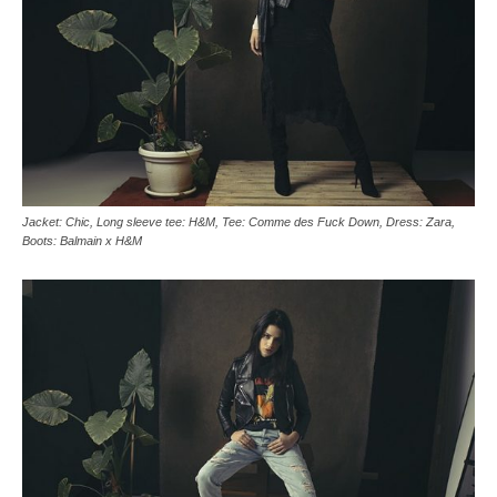
Jacket: Chic, Long sleeve tee: H&M, Tee: Comme des Fuck Down, Dress: Zara,
Boots: Balmain x H&M