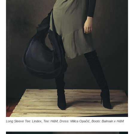
Long Sleeve Tee: Lindex, Tee: H&M, Dress: Milica Opačić, Boots: Balmain x H&M