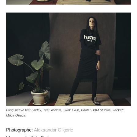
Long sleeve tee: Lindex, Tee: Yeezus, Skirt: H&M, Boots: H&M Studios, Jacket:
Milica Opačić
Photographe:
Aleksandar Gligoric