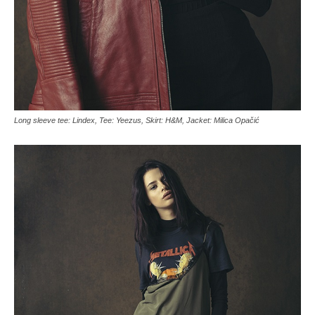
Long sleeve tee: Lindex, Tee: Yeezus, Skirt: H&M, Jacket: Milica Opačić