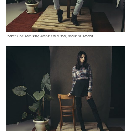
Jacket: Chic,Tee: H&M, Jeans: Pull & Bear, Boots: Dr. Marten