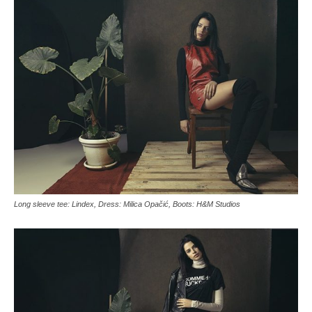
Long sleeve tee: Lindex, Dress: Milica Opačić, Boots: H&M Studios