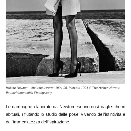
Helmut Newton – Autunno Inverno 1994-95, Monaco 1994 © The Helmut Newton
Estate/Maconochie Photography
Le campagne elaborate da Newton escono così dagli schemi
abituali, rifiutando lo studio delle pose, vivendo dell’istintività e
dell’immediatezza dell’ispirazione.