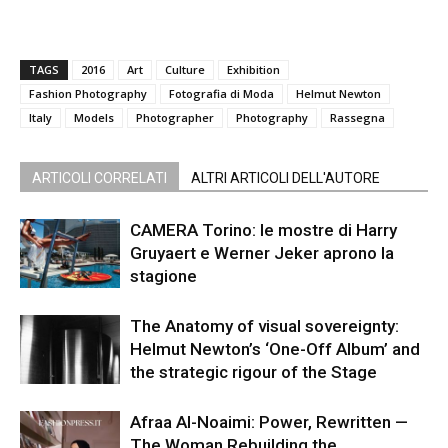
TAGS
2016
Art
Culture
Exhibition
Fashion Photography
Fotografia di Moda
Helmut Newton
Italy
Models
Photographer
Photography
Rassegna
ARTICOLI CORRELATI
ALTRI ARTICOLI DELL'AUTORE
CAMERA Torino: le mostre di Harry
Gruyaert e Werner Jeker aprono la
stagione
The Anatomy of visual sovereignty:
Helmut Newton’s ‘One-Off Album’ and
the strategic rigour of the Stage
Afraa Al-Noaimi: Power, Rewritten —
The Woman Rebuilding the