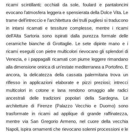
ricami scintillanti; occhiali da sole, foulard e pantaloncini
evocano l’atmosfera leggera e spensierata della Dolce Vita. Le
trame dell’intreccio e l’architettura dei trulli pugliesi si traducono
in intarsi ricamati e tessiture complesse, mentre i ricami
dell’Alta Sartoria sono ispirati dalla purezza formale delle
ceramiche bianche di Grottaglie. Le sete dipinte mano e i
ricami eseguiti con pietre multicolori rievocano gli splendori di
Venezia, e i pappagalli ricamati con piume leggere rimandano
alla dimensione onirica di un’estate mediterranea a Portofino. E
ancora, la delicatezza della cassata palermitana trova un
riflesso in applicazioni elaborate e pizzi preziosi; intrecci
multicolori in cotone e lana rendono omaggio alle radici
ancestrali delle tradizioni popolari della Sardegna. Le
architetture di Firenze (Palazzo Vecchio e Duomo) sono
trasformate in ricami ad applique di grande raffinatezza,
mentre via San Gregorio Armeno, nel cuore della vecchia
Napoli, ispira ornamenti che rievocano solenni processioni e le