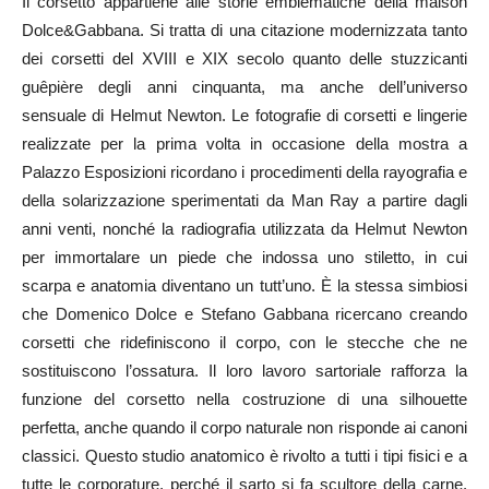
Il corsetto appartiene alle storie emblematiche della maison
Dolce&Gabbana. Si tratta di una citazione modernizzata tanto
dei corsetti del XVIII e XIX secolo quanto delle stuzzicanti
guêpière degli anni cinquanta, ma anche dell’universo
sensuale di Helmut Newton. Le fotografie di corsetti e lingerie
realizzate per la prima volta in occasione della mostra a
Palazzo Esposizioni ricordano i procedimenti della rayografia e
della solarizzazione sperimentati da Man Ray a partire dagli
anni venti, nonché la radiografia utilizzata da Helmut Newton
per immortalare un piede che indossa uno stiletto, in cui
scarpa e anatomia diventano un tutt’uno. È la stessa simbiosi
che Domenico Dolce e Stefano Gabbana ricercano creando
corsetti che ridefiniscono il corpo, con le stecche che ne
sostituiscono l’ossatura. Il loro lavoro sartoriale rafforza la
funzione del corsetto nella costruzione di una silhouette
perfetta, anche quando il corpo naturale non risponde ai canoni
classici. Questo studio anatomico è rivolto a tutti i tipi fisici e a
tutte le corporature, perché il sarto si fa scultore della carne.