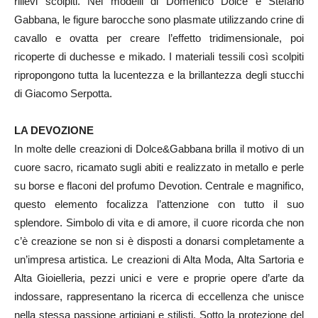
rilievi scolpiti. Nei modelli di Domenico Dolce e Stefano
Gabbana, le figure barocche sono plasmate utilizzando crine di
cavallo e ovatta per creare l’effetto tridimensionale, poi
ricoperte di duchesse e mikado. I materiali tessili così scolpiti
ripropongono tutta la lucentezza e la brillantezza degli stucchi
di Giacomo Serpotta.
LA DEVOZIONE
In molte delle creazioni di Dolce&Gabbana brilla il motivo di un
cuore sacro, ricamato sugli abiti e realizzato in metallo e perle
su borse e flaconi del profumo Devotion. Centrale e magnifico,
questo elemento focalizza l’attenzione con tutto il suo
splendore. Simbolo di vita e di amore, il cuore ricorda che non
c’è creazione se non si è disposti a donarsi completamente a
un’impresa artistica. Le creazioni di Alta Moda, Alta Sartoria e
Alta Gioielleria, pezzi unici e vere e proprie opere d’arte da
indossare, rappresentano la ricerca di eccellenza che unisce
nella stessa passione artigiani e stilisti. Sotto la protezione del