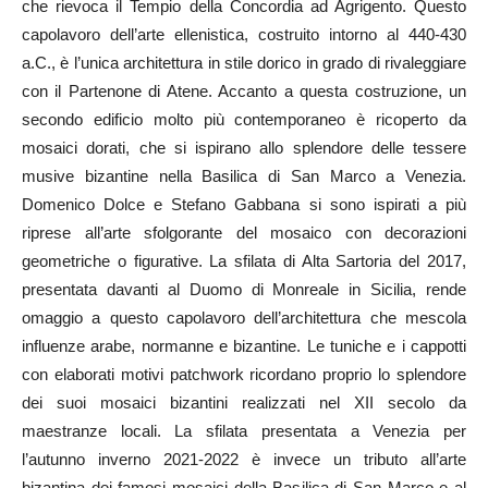
che rievoca il Tempio della Concordia ad Agrigento. Questo
capolavoro dell’arte ellenistica, costruito intorno al 440-430
a.C., è l’unica architettura in stile dorico in grado di rivaleggiare
con il Partenone di Atene. Accanto a questa costruzione, un
secondo edificio molto più contemporaneo è ricoperto da
mosaici dorati, che si ispirano allo splendore delle tessere
musive bizantine nella Basilica di San Marco a Venezia.
Domenico Dolce e Stefano Gabbana si sono ispirati a più
riprese all’arte sfolgorante del mosaico con decorazioni
geometriche o figurative. La sfilata di Alta Sartoria del 2017,
presentata davanti al Duomo di Monreale in Sicilia, rende
omaggio a questo capolavoro dell’architettura che mescola
influenze arabe, normanne e bizantine. Le tuniche e i cappotti
con elaborati motivi patchwork ricordano proprio lo splendore
dei suoi mosaici bizantini realizzati nel XII secolo da
maestranze locali. La sfilata presentata a Venezia per
l’autunno inverno 2021-2022 è invece un tributo all’arte
bizantina dei famosi mosaici della Basilica di San Marco e al