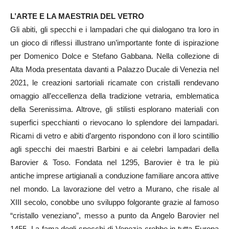
L’ARTE E LA MAESTRIA DEL VETRO
Gli abiti, gli specchi e i lampadari che qui dialogano tra loro in
un gioco di riflessi illustrano un’importante fonte di ispirazione
per Domenico Dolce e Stefano Gabbana. Nella collezione di
Alta Moda presentata davanti a Palazzo Ducale di Venezia nel
2021, le creazioni sartoriali ricamate con cristalli rendevano
omaggio all’eccellenza della tradizione vetraria, emblematica
della Serenissima. Altrove, gli stilisti esplorano materiali con
superfici specchianti o rievocano lo splendore dei lampadari.
Ricami di vetro e abiti d’argento rispondono con il loro scintillio
agli specchi dei maestri Barbini e ai celebri lampadari della
Barovier & Toso. Fondata nel 1295, Barovier è tra le più
antiche imprese artigianali a conduzione familiare ancora attive
nel mondo. La lavorazione del vetro a Murano, che risale al
XIII secolo, conobbe uno sviluppo folgorante grazie al famoso
“cristallo veneziano”, messo a punto da Angelo Barovier nel
1455. La fama degli specchi di Venezia crebbe in tutta Europa