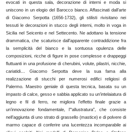
evocati in questa sala, decorazione di interni e moda si
uniscono in un elogio del Barocco bianco. Affascinati dall’arte
di Giacomo Serpotta (1656-1732), gli stilisti rivisitano nei
tessuti le decorazioni in stucco degli interni, molto in voga in
Sicilia nel Seicento e nel Settecento. Ne adottano la tensione
drammatica, che scaturisce dall’apparente contraddizione fra
la semplicità del bianco e la sontuosa opulenza delle
composizioni, ricche di figure in pose complesse e drappeggi
fluttuanti in una profusione di cherubini, volute, pilastri, nicchie,
cariatidi… Giacomo Serpotta deve la sua fama alla
realizzazione di stucchi per numerosi edifici religiosi di
Palermo. Maestro geniale di questa tecnica, basata su un
impasto di calce, gesso e sabbia applicato su un’intelaiatura di
legno e fil di ferro, ne migliora l’effetto finale grazie a
un’innovazione fondamentale, l’“allustratura”, che consiste
nell’aggiunta di uno strato di grassello (mastice) e di polvere di
marmo capace di conferire una lucentezza incomparabile ai