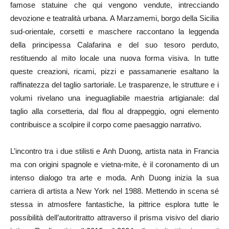
famose statuine che qui vengono vendute, intrecciando
devozione e teatralità urbana. A Marzamemi, borgo della Sicilia
sud-orientale, corsetti e maschere raccontano la leggenda
della principessa Calafarina e del suo tesoro perduto,
restituendo al mito locale una nuova forma visiva. In tutte
queste creazioni, ricami, pizzi e passamanerie esaltano la
raffinatezza del taglio sartoriale. Le trasparenze, le strutture e i
volumi rivelano una ineguagliabile maestria artigianale: dal
taglio alla corsetteria, dal flou al drappeggio, ogni elemento
contribuisce a scolpire il corpo come paesaggio narrativo.
L’incontro tra i due stilisti e Anh Duong, artista nata in Francia
ma con origini spagnole e vietna-mite, è il coronamento di un
intenso dialogo tra arte e moda. Anh Duong inizia la sua
carriera di artista a New York nel 1988. Mettendo in scena sé
stessa in atmosfere fantastiche, la pittrice esplora tutte le
possibilità dell’autoritratto attraverso il prisma visivo del diario