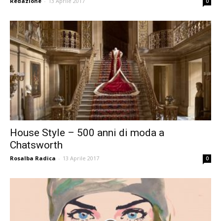
Redazione
-
13 Aprile 2017
0
House Style – 500 anni di moda a
Chatsworth
Rosalba Radica
-
13 Aprile 2017
0