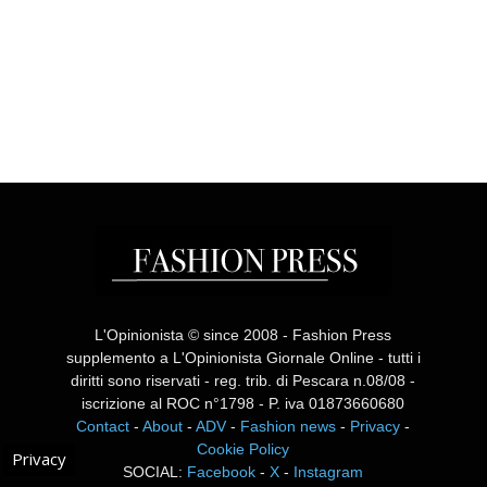
L'Opinionista © since 2008 - Fashion Press
supplemento a L'Opinionista Giornale Online - tutti i
diritti sono riservati - reg. trib. di Pescara n.08/08 -
iscrizione al ROC n°1798 - P. iva 01873660680
Contact
-
About
-
ADV
-
Fashion news
-
Privacy
-
Cookie Policy
Privacy
SOCIAL:
Facebook
-
X
-
Instagram