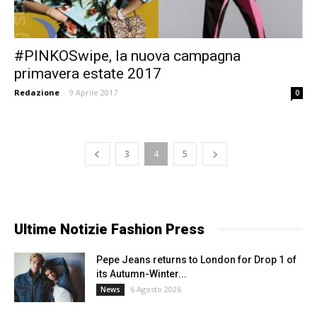
#PINKOSwipe, la nuova campagna
primavera estate 2017
Redazione
-
9 Aprile 2017
0
3
4
5
Ultime Notizie Fashion Press
Pepe Jeans returns to London for Drop 1 of
its Autumn-Winter...
6 Agosto 2026
News