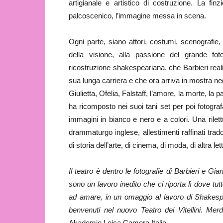
artigianale e artistico di costruzione. La finz
palcoscenico, l’immagine messa in scena.
Ogni parte, siano attori, costumi, scenografie, 
della visione, alla passione del grande fot
ricostruzione shakespeariana, che Barbieri rea
sua lunga carriera e che ora arriva in mostra neg
Giulietta, Ofelia, Falstaff, l’amore, la morte, la
ha ricomposto nei suoi tani set per poi fotograf
immagini in bianco e nero e a colori. Una rilett
drammaturgo inglese, allestimenti raffinati trad
di storia dell’arte, di cinema, di moda, di altra le
Il teatro è dentro le fotografie di Barbieri e Gi
sono un lavoro inedito che ci riporta lì dove tu
ad amare, in un omaggio al lavoro di Shakesp
benvenuti nel nuovo Teatro dei Vitellini. Me
Akademie Leica Camera Italia