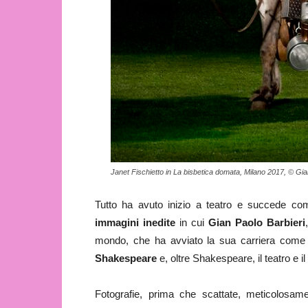
Janet Fischietto in La bisbetica domata, Milano 2017, © Gi
Tutto ha avuto inizio a teatro e succede c
immagini inedite
in cui
Gian Paolo Barbieri
mondo, che ha avviato la sua carriera come a
Shakespeare
e, oltre Shakespeare, il teatro e i
Fotografie, prima che scattate, meticolosame