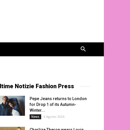
ltime Notizie Fashion Press
Pepe Jeans returns to London
for Drop 1 of its Autumn-
Winter...
6 Agosto 2026
News
Charlize Theron wears Louis