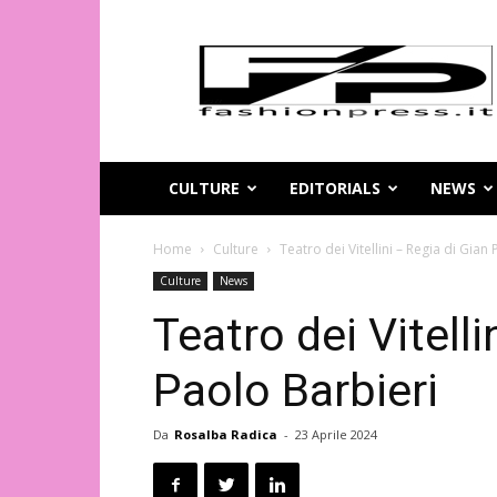
Magazine
di
moda
online
–
FashionPress.it
CULTURE
EDITORIALS
NEWS
Home
Culture
Teatro dei Vitellini – Regia di Gian
Culture
News
Teatro dei Vitelli
Paolo Barbieri
Da
Rosalba Radica
-
23 Aprile 2024