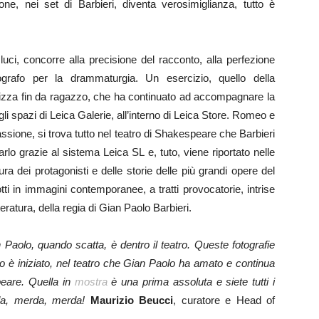
ione, nei set di Barbieri, diventa verosimiglianza, tutto è
luci, concorre alla precisione del racconto, alla perfezione
ografo per la drammaturgia. Un esercizio, quello della
lizza fin da ragazzo, che ha continuato ad accompagnare la
li spazi di Leica Galerie, all’interno di Leica Store. Romeo e
 passione, si trova tutto nel teatro di Shakespeare che Barbieri
arlo grazie al sistema Leica SL e, tuto, viene riportato nelle
ura dei protagonisti e delle storie delle più grandi opere del
otti in immagini contemporanee, a tratti provocatorie, intrise
tteratura, della regia di Gian Paolo Barbieri.
an Paolo, quando scatta, è dentro il teatro. Queste fotografie
tto è iniziato, nel teatro che Gian Paolo ha amato e continua
eare. Quella in
mostra
è una prima assoluta e siete tutti i
rda, merda, merda!
Maurizio Beucci
, curatore e Head of