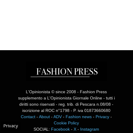
L'Opinionista © since 2008 - Fashion Press
supplemento a L'Opinionista Giornale Online - tutti i
diritti sono riservati - reg. trib. di Pescara n.08/08 -
iscrizione al ROC n°1798 - P. iva 01873660680
Contact
-
About
-
ADV
-
Fashion news
-
Privacy
-
Cookie Policy
Privacy
SOCIAL:
Facebook
-
X
-
Instagram