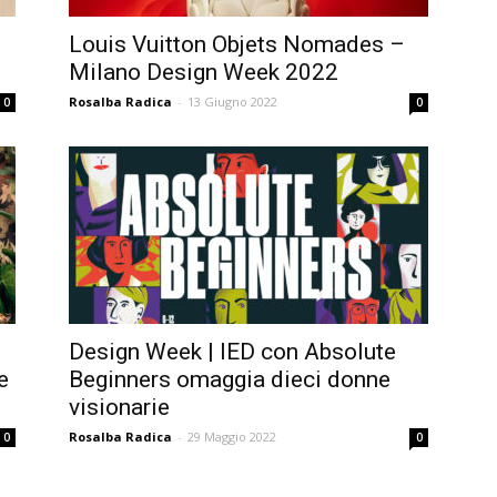
Louis Vuitton Objets Nomades –
Milano Design Week 2022
Rosalba Radica
-
13 Giugno 2022
0
0
Design Week | IED con Absolute
e
Beginners omaggia dieci donne
visionarie
Rosalba Radica
-
29 Maggio 2022
0
0