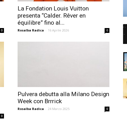
La Fondation Louis Vuitton
presenta “Calder. Rêver en
équilibre” fino al...
Rosalba Radica
-
16 Aprile 2026
0
0
Pulvera debutta alla Milano Design
Week con Brrrick
Rosalba Radica
-
24 Marzo 2025
0
0