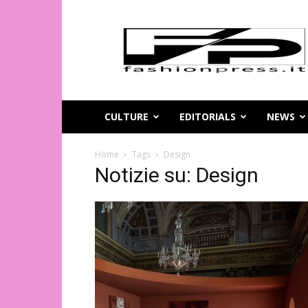
Magazine
di
moda
online
–
FashionPress.it
CULTURE
EDITORIALS
NEWS
Home
Tags
Design
Notizie su: Design