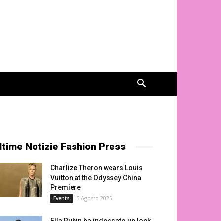
ltime Notizie Fashion Press
Charlize Theron wears Louis
Vuitton at the Odyssey China
Premiere
5 Agosto 2026
Events
Ella Rubin ha indossato un look