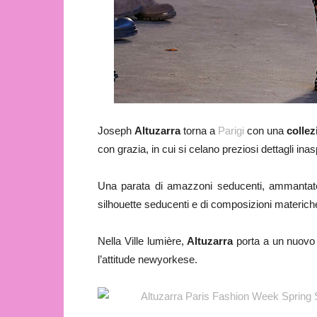
Joseph
Altuzarra
torna a
Parigi
con una
collez
con grazia, in cui si celano preziosi dettagli inasp
Una parata di amazzoni seducenti, ammantate 
silhouette seducenti e di composizioni materic
Nella Ville lumière,
Altuzarra
porta a un nuovo l
l’attitude newyorkese.