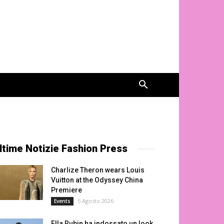
ltime Notizie Fashion Press
Charlize Theron wears Louis
Vuitton at the Odyssey China
Premiere
5 Agosto 2026
Events
Ella Rubin ha indossato un look