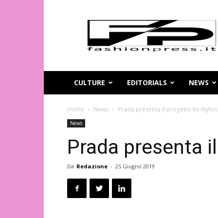
Magazine
di
moda
online
–
FashionPress.it
CULTURE
EDITORIALS
NEWS
Home
News
Prada presenta il progetto Re-Nylon
News
Prada presenta i
Da
Redazione
-
25 Giugno 2019