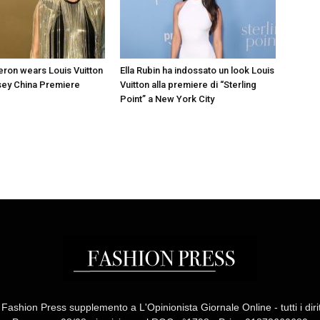
eron wears Louis Vuitton
Ella Rubin ha indossato un look Louis
sey China Premiere
Vuitton alla premiere di “Sterling
Point” a New York City
ashion Press supplemento a L'Opinionista Giornale Online - tutti i diritti