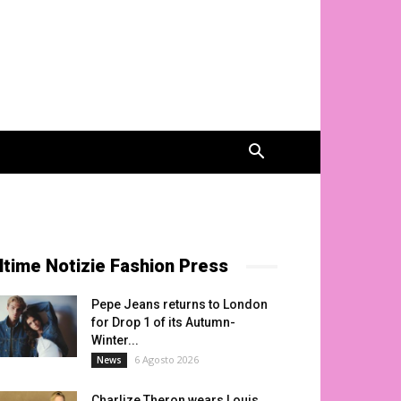
ltime Notizie Fashion Press
Pepe Jeans returns to London
for Drop 1 of its Autumn-
Winter...
6 Agosto 2026
News
Charlize Theron wears Louis