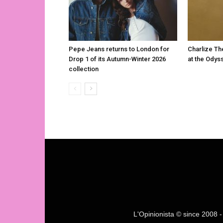
Pepe Jeans returns to London for
Charlize Th
Drop 1 of its Autumn-Winter 2026
at the Odys
collection
L'Opinionista © since 2008 - F