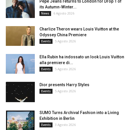
Pepe Jeans returns to London for Drop 1 of
its Autumn-Winter...
6 Agosto 2026
News
Charlize Theron wears Louis Vuitton at the
Odyssey China Premiere
5 Agosto 2026
Events
Ella Rubin ha indossato un look Louis Vuitton
alla premiere di...
5 Agosto 2026
Events
Dior presents Harry Styles
5 Agosto 2026
Events
SUMO Turns Archival Fashion into a Living
Exhibition in Berlin
3 Agosto 2026
Events