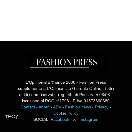
L'Opinionista © since 2008 - Fashion Press
supplemento a L'Opinionista Giornale Online - tutti i
diritti sono riservati - reg. trib. di Pescara n.08/08 -
iscrizione al ROC n°1798 - P. iva 01873660680
Contact
-
About
-
ADV
-
Fashion news
-
Privacy
-
Cookie Policy
Privacy
SOCIAL:
Facebook
-
X
-
Instagram