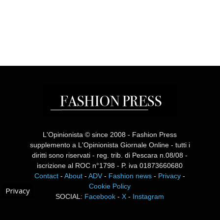
L'Opinionista © since 2008 - Fashion Press
supplemento a L'Opinionista Giornale Online - tutti i
diritti sono riservati - reg. trib. di Pescara n.08/08 -
iscrizione al ROC n°1798 - P. iva 01873660680
Contact
-
About
-
ADV
-
Fashion news
-
Privacy
-
Cookie Policy
Privacy
SOCIAL:
Facebook
-
X
-
Instagram