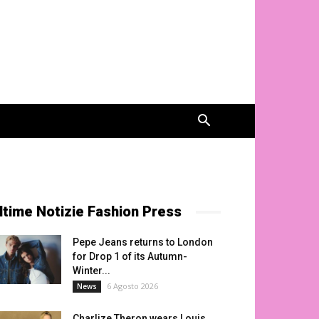
ltime Notizie Fashion Press
Pepe Jeans returns to London
for Drop 1 of its Autumn-
Winter...
6 Agosto 2026
News
Charlize Theron wears Louis