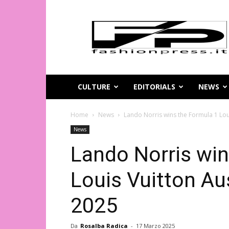
Magazine
di
moda
online
–
FashionPress.it
CULTURE
EDITORIALS
NEWS
Home
News
Lando Norris wins the Formula 1 Lou
News
Lando Norris win
Louis Vuitton Au
2025
Da
Rosalba Radica
-
17 Marzo 2025