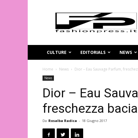
Magazine
di
moda
online
–
FashionPress.it
CULTURE
EDITORIALS
NEWS
Home
News
Dior – Eau Sauvage Parfum, freschez
News
Dior – Eau Sauv
freschezza bacia
Da
Rosalba Radica
-
18 Giugno 2017