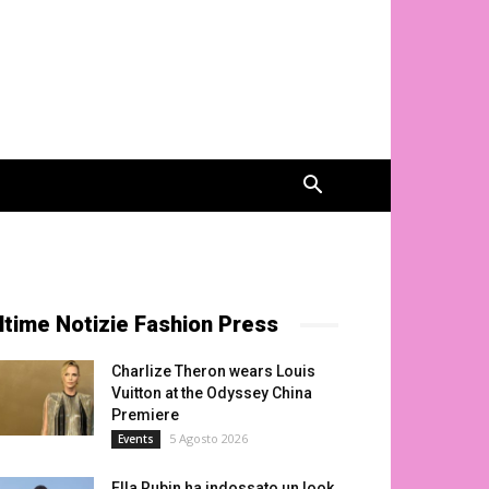
ltime Notizie Fashion Press
Charlize Theron wears Louis
Vuitton at the Odyssey China
Premiere
5 Agosto 2026
Events
Ella Rubin ha indossato un look