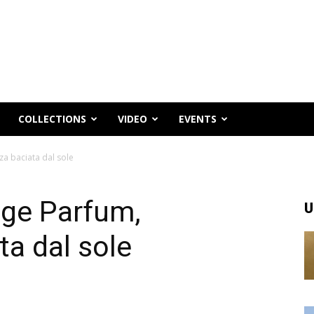
COLLECTIONS
VIDEO
EVENTS
za baciata dal sole
age Parfum,
U
ta dal sole