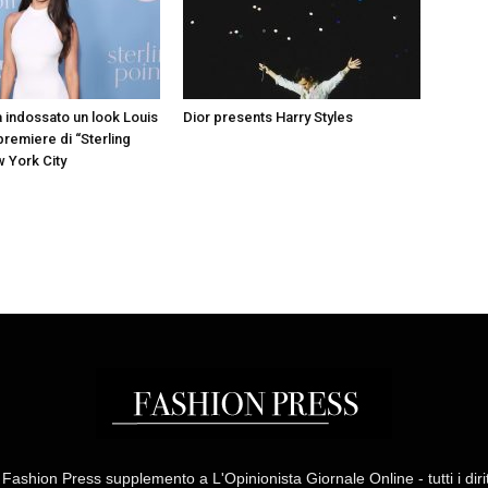
a indossato un look Louis
Dior presents Harry Styles
 premiere di “Sterling
w York City
ashion Press supplemento a L'Opinionista Giornale Online - tutti i diritti