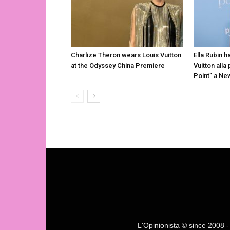
Charlize Theron wears Louis Vuitton
Ella Rubin h
at the Odyssey China Premiere
Vuitton alla
Point” a Ne
L'Opinionista © since 2008 - F