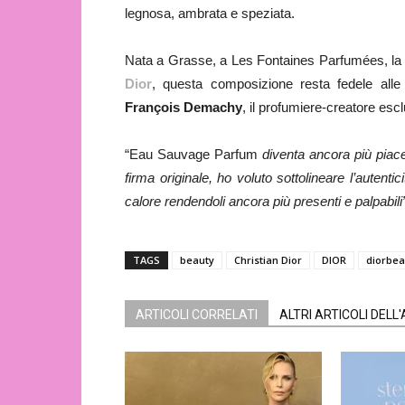
legnosa, ambrata e speziata.
Nata a Grasse, a Les Fontaines Parfumées, la t
Dior
, questa composizione resta fedele alle
François Demachy
, il profumiere-creatore escl
“Eau Sauvage Parfum
diventa ancora più piace
firma originale, ho voluto sottolineare l’autent
calore rendendoli ancora più presenti e palpabili
TAGS
beauty
Christian Dior
DIOR
diorbea
ARTICOLI CORRELATI
ALTRI ARTICOLI DELL