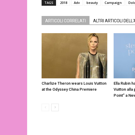
TAGS
2018
Adv
beauty
Campaign
Dol
ARTICOLI CORRELATI
ALTRI ARTICOLI DELL
Charlize Theron wears Louis Vuitton
Ella Rubin h
at the Odyssey China Premiere
Vuitton alla
Point” a Ne