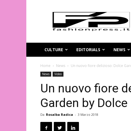
Magazine
di
moda
online
–
FashionPress.it
CULTURE
EDITORIALS
NEWS
Home
News
Un nuovo fiore delizioso: Dolce G
News
Video
Un nuovo fiore de
Garden by Dolce
Da
Rosalba Radica
-
3 Marzo 2018