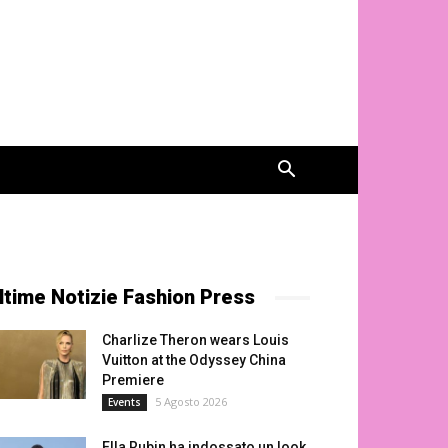
ltime Notizie Fashion Press
Charlize Theron wears Louis
Vuitton at the Odyssey China
Premiere
5 Agosto 2026
Events
Ella Rubin ha indossato un look