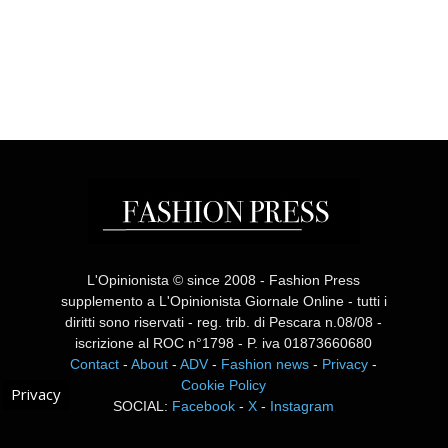
L'Opinionista © since 2008 - Fashion Press
supplemento a L'Opinionista Giornale Online - tutti i
diritti sono riservati - reg. trib. di Pescara n.08/08 -
iscrizione al ROC n°1798 - P. iva 01873660680
Contact
-
About
-
ADV
-
Fashion news
-
Privacy
-
Cookie Policy
Privacy
SOCIAL:
Facebook
-
X
-
Instagram