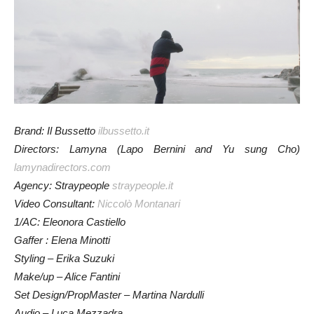
Brand: Il Bussetto
ilbussetto.it
Directors: Lamyna (Lapo Bernini and Yu sung Cho)
lamynadirectors.com
Agency: Straypeople
straypeople.it
Video Consultant:
Niccolò Montanari
1/AC: Eleonora Castiello
Gaffer : Elena Minotti
Styling – Erika Suzuki
Make/up – Alice Fantini
Set Design/PropMaster – Martina Nardulli
Audio – Luca Mezzadra