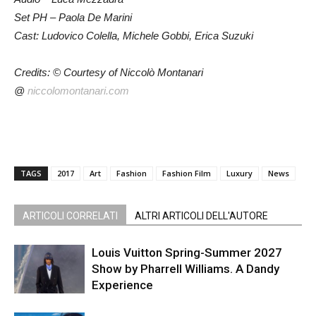
Set PH – Paola De Marini
Cast:
Ludovico Colella,
Michele Gobbi,
Erica Suzuki
Credits: © Courtesy of Niccolò Montanari
@
niccolomontanari.com
TAGS
2017
Art
Fashion
Fashion Film
Luxury
News
ARTICOLI CORRELATI
ALTRI ARTICOLI DELL'AUTORE
Louis Vuitton Spring-Summer 2027
Show by Pharrell Williams. A Dandy
Experience