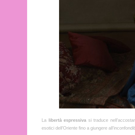
La
libertà espressiva
si traduce nell’accostam
esotici dell’Oriente fino a giungere all’inconfond