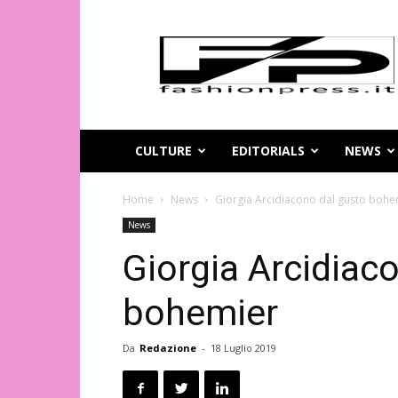
Magazine
di
moda
online
–
FashionPress.it
CULTURE
EDITORIALS
NEWS
Home
News
Giorgia Arcidiacono dal gusto bohe
News
Giorgia Arcidiac
bohemier
Da
Redazione
-
18 Luglio 2019