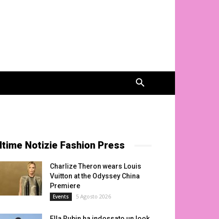
ltime Notizie Fashion Press
Charlize Theron wears Louis
Vuitton at the Odyssey China
Premiere
5 Agosto 2026
Events
Ella Rubin ha indossato un look