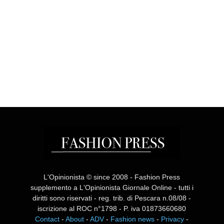
L'Opinionista © since 2008 - Fashion Press
supplemento a L'Opinionista Giornale Online - tutti i
diritti sono riservati - reg. trib. di Pescara n.08/08 -
iscrizione al ROC n°1798 - P. iva 01873660680
Contact
-
About
-
ADV
-
Fashion news
-
Privacy
-