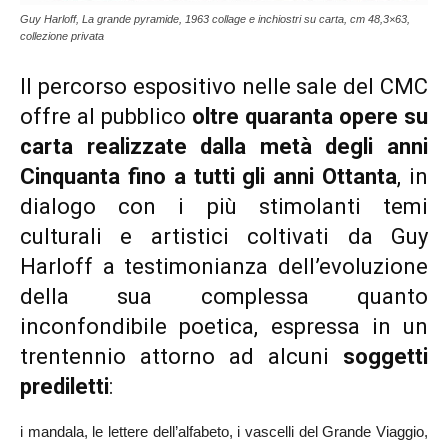
Guy Harloff, La grande pyramide, 1963 collage e inchiostri su carta, cm 48,3×63,
collezione privata
Il percorso espositivo nelle sale del CMC
offre al pubblico
oltre quaranta opere su
carta realizzate dalla metà degli anni
Cinquanta fino a tutti gli anni Ottanta
, in
dialogo con i più stimolanti temi
culturali e artistici coltivati da Guy
Harloff a testimonianza dell’evoluzione
della sua complessa quanto
inconfondibile poetica, espressa in un
trentennio attorno ad alcuni
soggetti
prediletti
:
i mandala, le lettere dell’alfabeto, i vascelli del Grande Viaggio,