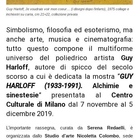
Guy Harloff, Je voudrais voir mon coeur… (i disegni dopo l’infarto), 1975 collage e
inchiostri su carta, cm 21×22, collezione privata
Simbolismo, filosofia ed esoterismo, ma
anche arte, musica e cinematografia:
tutto questo compone il multiforme
universo del poliedrico artista
Guy
Harloff
, autore di spicco del secolo
scorso a cui è dedicata la mostra “
GUY
HARLOFF (1933-1991).
Alchimie e
sinestesie
” presentata al
Centro
Culturale di Milano
dal 7 novembre al 5
dicembre 2019.
L’importante rassegna, curata da
Serena Redaelli
, è
organizzata dallo
Studio d’arte Nicoletta Colombo
, sede