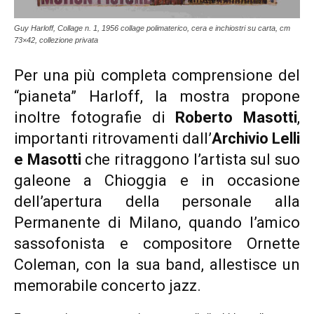
Guy Harloff, Collage n. 1, 1956 collage polimaterico, cera e inchiostri su carta, cm
73×42, collezione privata
Per una più completa comprensione del
“pianeta” Harloff, la mostra propone
inoltre fotografie di
Roberto Masotti
,
importanti ritrovamenti dall’
Archivio Lelli
e Masotti
che ritraggono l’artista sul suo
galeone a Chioggia e in occasione
dell’apertura della personale alla
Permanente di Milano, quando l’amico
sassofonista e compositore Ornette
Coleman, con la sua band, allestisce un
memorabile concerto jazz.