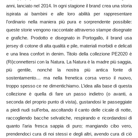
anni, lanciato nel 2014. In ogni stagione il brand crea una storia
ispirata ai bambini e alle loro abilità per rappresentare
l’ordinario nella maniera più pura e sorprendente possibile:
queste storie vengono raccontate attraverso stampe disegnate
e grafiche. Prodotto e disegnato in Portogallo, il brand usa
jersey di cotone di alta qualità e pile, materiali morbidi e delicati
e una linea confort in denim. Titolo della collezione PE2020 è
(Ri)connettersi con la Natura. La Natura è la madre più saggia,
più gentile, nonché la nostra più antica fonte di
sostentamento… ma nella frenetica corsa verso il nuovo,
troppo spesso ce ne dimentichiamo. L’idea alla base di questa
collezione è quella di fare un passo indietro (o avanti, a
seconda del proprio punto di vista), gustandosi le passeggiate
a piedi nudi sull’erba, ascoltando il canto delle cicale di notte,
raccogliendo bacche selvatiche, respirando e ricordandosi di
quanto l’aria fresca sappia di puro; mangiando cibo vero,
prendendoci cura di noi stessi e degli altri, avendo cura di ciò