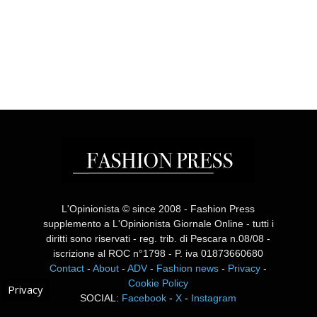
L'Opinionista © since 2008 - Fashion Press
supplemento a L'Opinionista Giornale Online - tutti i
diritti sono riservati - reg. trib. di Pescara n.08/08 -
iscrizione al ROC n°1798 - P. iva 01873660680
Contact
-
About
-
ADV
-
Fashion news
-
Privacy
-
Cookie Policy
Privacy
SOCIAL:
Facebook
-
X
-
Instagram