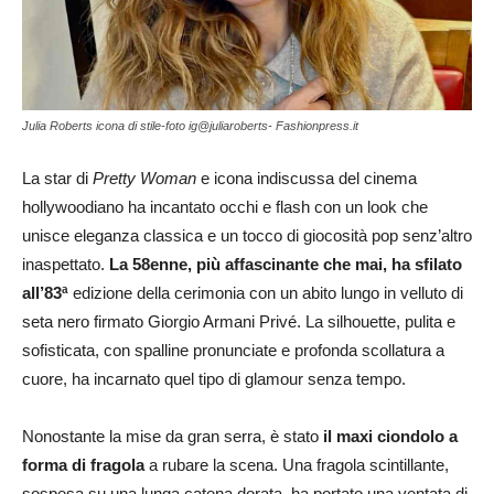
Julia Roberts icona di stile-foto ig@juliaroberts- Fashionpress.it
La star di
Pretty Woman
e icona indiscussa del cinema
hollywoodiano ha incantato occhi e flash con un look che
unisce eleganza classica e un tocco di giocosità pop senz’altro
inaspettato.
La 58enne, più affascinante che mai, ha sfilato
all’83ª
edizione della cerimonia con un abito lungo in velluto di
seta nero firmato Giorgio Armani Privé. La silhouette, pulita e
sofisticata, con spalline pronunciate e profonda scollatura a
cuore, ha incarnato quel tipo di glamour senza tempo.
Nonostante la mise da gran serra, è stato
il maxi ciondolo a
forma di fragola
a rubare la scena. Una fragola scintillante,
sospesa su una lunga catena dorata, ha portato una ventata di