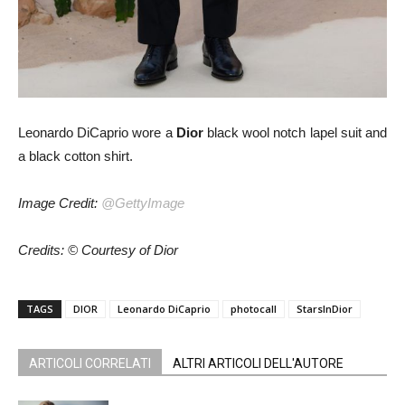
Leonardo DiCaprio wore a
Dior
black wool notch lapel suit and
a black cotton shirt.
Image Credit:
@GettyImage
Credits: © Courtesy of Dior
TAGS
DIOR
Leonardo DiCaprio
photocall
StarsInDior
ARTICOLI CORRELATI
ALTRI ARTICOLI DELL'AUTORE