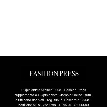
L'Opinionista © since 2008 - Fashion Press
supplemento a L'Opinionista Giornale Online - tutti i
diritti sono riservati - reg. trib. di Pescara n.08/08 -
iscrizione al ROC n°1798 - P. iva 01873660680