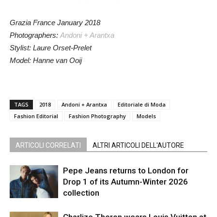
Grazia France January 2018
Photographers:
Andoni + Arantxa
Stylist: Laure Orset-Prelet
Model: Hanne van Ooij
TAGS
2018
Andoni + Arantxa
Editoriale di Moda
Fashion Editorial
Fashion Photography
Models
ARTICOLI CORRELATI
ALTRI ARTICOLI DELL'AUTORE
Pepe Jeans returns to London for
Drop 1 of its Autumn-Winter 2026
collection
Charlize Theron wears Louis Vuitton at