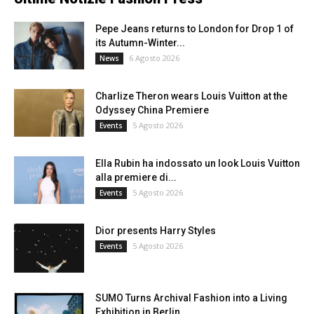
Pepe Jeans returns to London for Drop 1 of
its Autumn-Winter...
6 Agosto 2026
News
Charlize Theron wears Louis Vuitton at the
Odyssey China Premiere
5 Agosto 2026
Events
Ella Rubin ha indossato un look Louis Vuitton
alla premiere di...
5 Agosto 2026
Events
Dior presents Harry Styles
5 Agosto 2026
Events
SUMO Turns Archival Fashion into a Living
Exhibition in Berlin