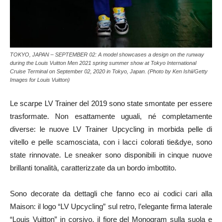
TOKYO, JAPAN – SEPTEMBER 02: A model showcases a design on the runway
during the Louis Vuitton Men 2021 spring summer show at Tokyo International
Cruise Terminal on September 02, 2020 in Tokyo, Japan. (Photo by Ken Ishii/Getty
Images for Louis Vuitton)
Le scarpe LV Trainer del 2019 sono state smontate per essere
trasformate. Non esattamente uguali, né completamente
diverse: le nuove LV Trainer Upcycling in morbida pelle di
vitello e pelle scamosciata, con i lacci colorati tie&dye, sono
state rinnovate. Le sneaker sono disponibili in cinque nuove
brillanti tonalità, caratterizzate da un bordo imbottito.
Sono decorate da dettagli che fanno eco ai codici cari alla
Maison: il logo “LV Upcycling” sul retro, l’elegante firma laterale
“Louis Vuitton” in corsivo, il fiore del Monogram sulla suola e