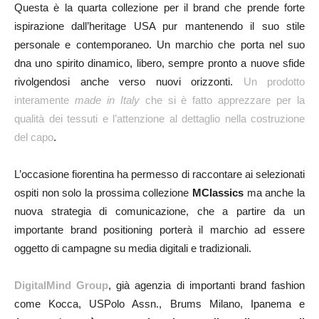
Questa è la quarta collezione per il brand che prende forte
ispirazione dall’heritage USA pur mantenendo il suo stile
personale e contemporaneo. Un marchio che porta nel suo
dna uno spirito dinamico, libero, sempre pronto a nuove sfide
rivolgendosi anche verso nuovi orizzonti.
Un prodotto
interamente
made in Italy
che si è fatto apprezzare per la
qualità dei tessuti e l’attenzione al dettaglio nella costruzione
del capo
.
L’occasione fiorentina ha permesso di raccontare ai selezionati
ospiti non solo la prossima collezione
MClassics
ma anche la
nuova strategia di comunicazione, che a partire da un
importante brand positioning porterà il marchio ad essere
oggetto di campagne su media digitali e tradizionali.
DigitalMind Group
, già agenzia di importanti brand fashion
come Kocca, USPolo Assn., Brums Milano, Ipanema e