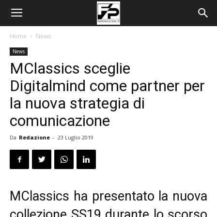
Home
News
News
MClassics sceglie
Digitalmind come partner per
la nuova strategia di
comunicazione
Da
Redazione
-
23 Luglio 2019
MClassics ha presentato la nuova
collezione SS19 durante lo scorso