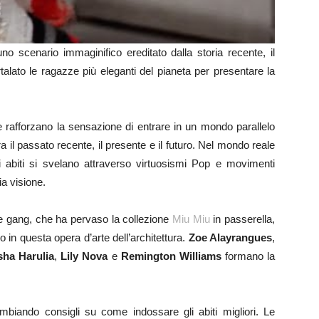
o scenario immaginifico ereditato dalla storia recente, il
lato le ragazze più eleganti del pianeta per presentare la
e rafforzano la sensazione di entrare in un mondo parallelo
a il passato recente, il presente e il futuro. Nel mondo reale
i abiti si svelano attraverso virtuosismi Pop e movimenti
ia visione.
le gang, che ha pervaso la collezione
Miu Miu
in passerella,
o in questa opera d’arte dell’architettura.
Zoe Alayrangues
,
sha
Harulia
,
Lily Nova
e
Remington Williams
formano la
mbiando consigli su come indossare gli abiti migliori. Le