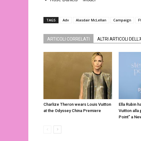
TAGS
Adv
Alasdair McLellan
Campaign
F
ARTICOLI CORRELATI
ALTRI ARTICOLI DELL
Charlize Theron wears Louis Vuitton
Ella Rubin h
at the Odyssey China Premiere
Vuitton alla
Point” a Ne