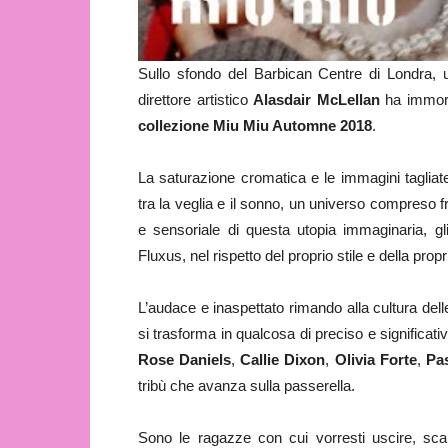
Sullo sfondo del Barbican Centre di Londra, un
direttore artistico
Alasdair McLellan
ha immorta
collezione Miu Miu Automne 2018
.
La saturazione cromatica e le immagini tagliat
tra la veglia e il sonno, un universo compreso fr
e sensoriale di questa utopia immaginaria, gl
Fluxus, nel rispetto del proprio stile e della propr
L’audace e inaspettato rimando alla cultura del
si trasforma in qualcosa di preciso e significativ
Rose Daniels
,
Callie Dixon
,
Olivia Forte
,
Pa
tribù che avanza sulla passerella.
Sono le ragazze con cui vorresti uscire, sca