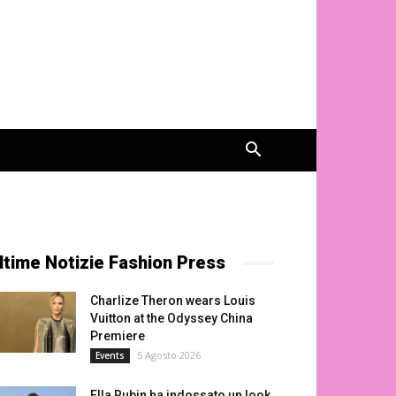
ltime Notizie Fashion Press
Charlize Theron wears Louis
Vuitton at the Odyssey China
Premiere
5 Agosto 2026
Events
Ella Rubin ha indossato un look