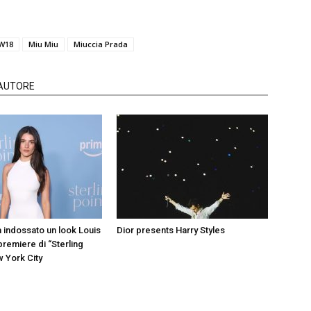
W18
Miu Miu
Miuccia Prada
'AUTORE
a indossato un look Louis
Dior presents Harry Styles
 premiere di “Sterling
w York City