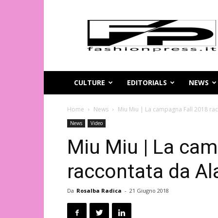
Magazine
di
moda
online
–
FashionPress.it
CULTURE
EDITORIALS
NEWS
Home
News
Miu Miu | La campagna Fall 2018 rac
News
Video
Miu Miu | La cam
raccontata da Al
Da
Rosalba Radica
-
21 Giugno 2018