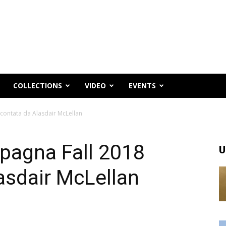
COLLECTIONS
VIDEO
EVENTS
contata da Alasdair McLellan
pagna Fall 2018
U
asdair McLellan