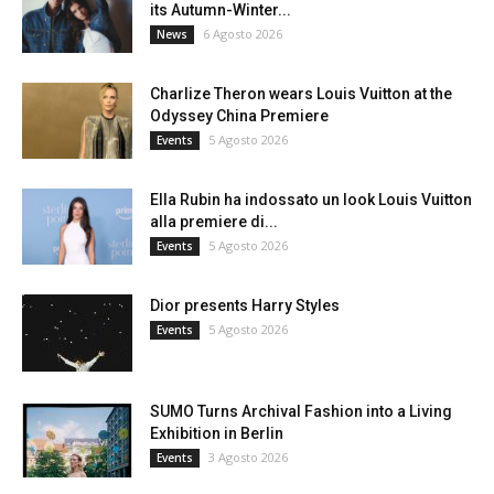
its Autumn-Winter...
6 Agosto 2026
News
Charlize Theron wears Louis Vuitton at the
Odyssey China Premiere
5 Agosto 2026
Events
Ella Rubin ha indossato un look Louis Vuitton
alla premiere di...
5 Agosto 2026
Events
Dior presents Harry Styles
5 Agosto 2026
Events
SUMO Turns Archival Fashion into a Living
Exhibition in Berlin
3 Agosto 2026
Events