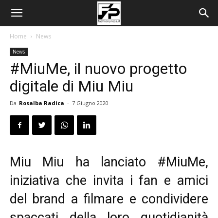
Home
News
News
#MiuMe, il nuovo progetto
digitale di Miu Miu
Da
Rosalba Radica
-
7 Giugno 2020
Miu Miu ha lanciato #MiuMe,
iniziativa che invita i fan e amici
del brand a filmare e condividere
spaccati della loro quotidianità