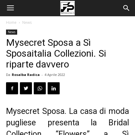
Home
News
News
Mysecret Sposa a Sì
Sposaitalia Collezioni. Si
riparte davvero
Da
Rosalba Radica
-
4 Aprile 2022
Mysecret Sposa. La casa di moda
pugliese presenta la Bridal
Collection “Flowers” a Sì