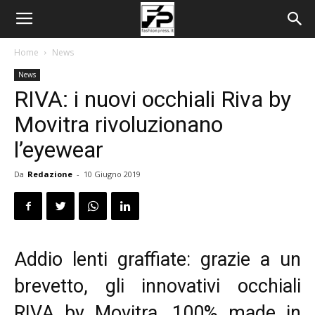
Home
News
News
RIVA: i nuovi occhiali Riva by
Movitra rivoluzionano
l’eyewear
Da
Redazione
-
10 Giugno 2019
Addio lenti graffiate: grazie a un
brevetto, gli innovativi occhiali
RIVA by Movitra, 100% made in