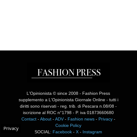
L'Opinionista © since 2008 - Fashion Press
supplemento a L'Opinionista Giornale Online - tutti i
diritti sono riservati - reg. trib. di Pescara n.08/08 -
iscrizione al ROC n°1798 - P. iva 01873660680
Contact
-
About
-
ADV
-
Fashion news
-
Privacy
-
Cookie Policy
Privacy
SOCIAL:
Facebook
-
X
-
Instagram