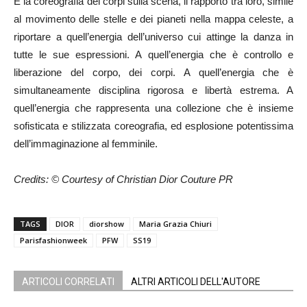
È la coreografia dei corpi sulla scena, il rapporto tra loro, simile
al movimento delle stelle e dei pianeti nella mappa celeste, a
riportare a quell’energia dell’universo cui attinge la danza in
tutte le sue espressioni. A quell’energia che è controllo e
liberazione del corpo, dei corpi. A quell’energia che è
simultaneamente disciplina rigorosa e libertà estrema. A
quell’energia che rappresenta una collezione che è insieme
sofisticata e stilizzata coreografia, ed esplosione potentissima
dell’immaginazione al femminile.
Credits: © Courtesy of Christian Dior Couture PR
TAGS
DIOR
diorshow
Maria Grazia Chiuri
Parisfashionweek
PFW
SS19
ARTICOLI CORRELATI
ALTRI ARTICOLI DELL'AUTORE