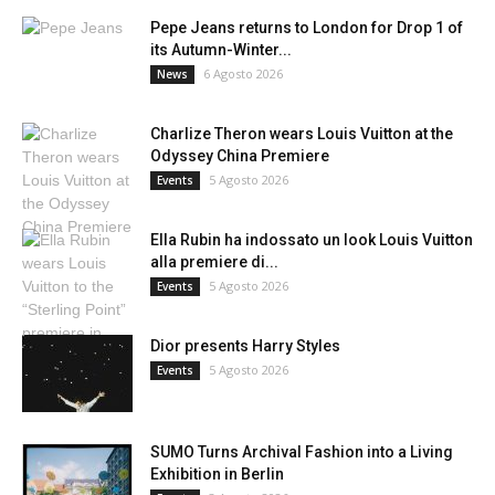
Pepe Jeans returns to London for Drop 1 of
its Autumn-Winter...
6 Agosto 2026
News
Charlize Theron wears Louis Vuitton at the
Odyssey China Premiere
5 Agosto 2026
Events
Ella Rubin ha indossato un look Louis Vuitton
alla premiere di...
5 Agosto 2026
Events
Dior presents Harry Styles
5 Agosto 2026
Events
SUMO Turns Archival Fashion into a Living
Exhibition in Berlin