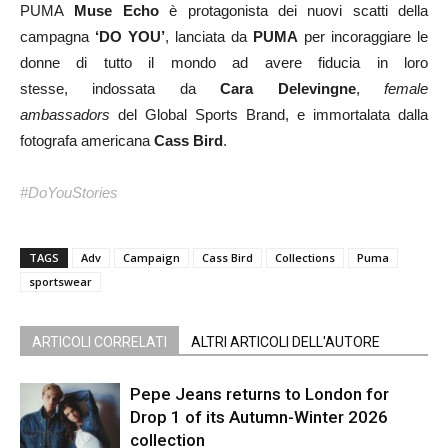
PUMA
Muse Echo
è protagonista dei nuovi scatti della
campagna
‘DO YOU’
, lanciata da
PUMA
per incoraggiare le
donne di tutto il mondo ad avere fiducia in loro
stesse, indossata da
Cara Delevingne
,
female
ambassadors
del Global Sports Brand, e immortalata dalla
fotografa americana
Cass Bird
.
#DoYouStories
TAGS
Adv
Campaign
Cass Bird
Collections
Puma
sportswear
ARTICOLI CORRELATI
ALTRI ARTICOLI DELL'AUTORE
Pepe Jeans returns to London for
Drop 1 of its Autumn-Winter 2026
collection