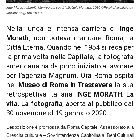
Inge Morath, Marylin Monroe sul set di “Misfits”, Nevada, 1960 ©Fotohof archiv/Inge
Morath/ Magnum Photos”
Nella lunga e intensa carriera di
Inge
Morath
, non poteva mancare Roma, la
Città Eterna. Quando nel 1954 si reca per
la prima volta nella Capitale, la fotografa
americana ha da poco iniziato a lavorare
per l’agenzia Magnum. Ora Roma ospita
nel
Museo di Roma in Trastevere
la sua
retrospettiva italiana:
INGE MORATH. La
vita. La fotografia
, aperta al pubblico dal
30 novembre al 19 gennaio 2020.
L’esposizione è promossa da Roma Capitale, Assessorato alla
Crescita culturale – Sovrintendenza Capitolina ai Beni Culturali