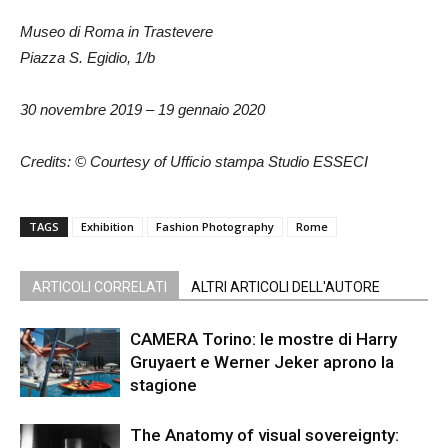
Museo di Roma in Trastevere
Piazza S. Egidio, 1/b
30 novembre 2019 – 19 gennaio 2020
Credits: © Courtesy of Ufficio stampa Studio ESSECI
TAGS
Exhibition
Fashion Photography
Rome
ARTICOLI CORRELATI
ALTRI ARTICOLI DELL'AUTORE
CAMERA Torino: le mostre di Harry
Gruyaert e Werner Jeker aprono la
stagione
The Anatomy of visual sovereignty: