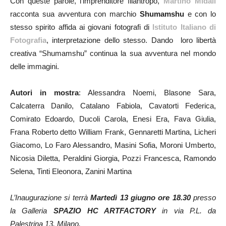
Con queste parole, l’imprenditore filantropo,
Martino Midali
racconta sua avventura con marchio
Shumamshu
e con lo
stesso spirito affida ai giovani fotografi di
Istituto Italiano di
Fotografia
, interpretazione dello stesso. Dando loro libertà
creativa “Shumamshu” continua la sua avventura nel mondo
delle immagini.
Autori in mostra
: Alessandra Noemi, Blasone Sara,
Calcaterra Danilo, Catalano Fabiola, Cavatorti Federica,
Comirato Edoardo, Ducoli Carola, Enesi Era, Fava Giulia,
Frana Roberto detto William Frank, Gennaretti Martina, Licheri
Giacomo, Lo Faro Alessandro, Masini Sofia, Moroni Umberto,
Nicosia Diletta, Peraldini Giorgia, Pozzi Francesca, Ramondo
Selena, Tinti Eleonora, Zanini Martina
L’Inaugurazione si terrà
Martedì 13 giugno ore 18.30
presso
la Galleria
SPAZIO HC ARTFACTORY
in via P.L. da
Palestrina 13, Milano.