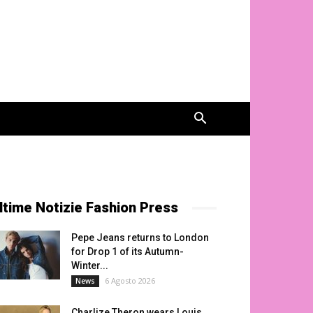
ltime Notizie Fashion Press
Pepe Jeans returns to London
for Drop 1 of its Autumn-
Winter...
6 Agosto 2026
News
Charlize Theron wears Louis