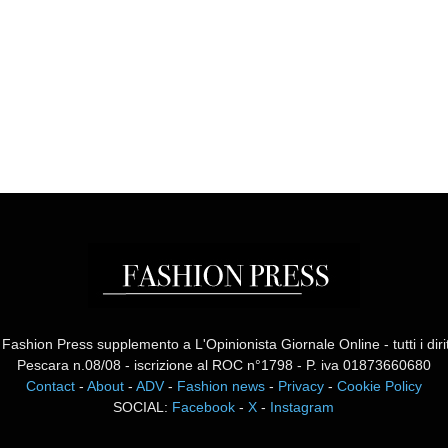
ashion Press supplemento a L'Opinionista Giornale Online - tutti i diritti
Pescara n.08/08 - iscrizione al ROC n°1798 - P. iva 01873660680
Contact
-
About
-
ADV
-
Fashion news
-
Privacy
-
Cookie Policy
SOCIAL:
Facebook
-
X
-
Instagram