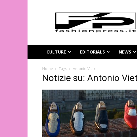
Magazine
di
moda
online
–
FashionPress.it
CULTURE
EDITORIALS
NEWS
Home
Tags
Antonio Vietri
Notizie su: Antonio Viet