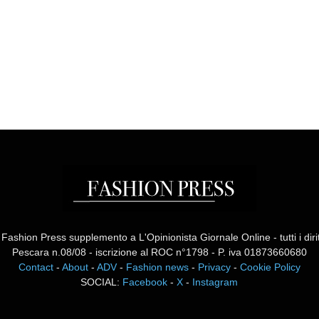
ashion Press supplemento a L'Opinionista Giornale Online - tutti i diritti
Pescara n.08/08 - iscrizione al ROC n°1798 - P. iva 01873660680
Contact
-
About
-
ADV
-
Fashion news
-
Privacy
-
Cookie Policy
SOCIAL:
Facebook
-
X
-
Instagram