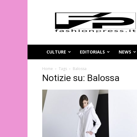
Magazine
di
moda
online
–
FashionPress.it
CULTURE
EDITORIALS
NEWS
Home
Tags
Balossa
Notizie su: Balossa