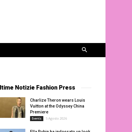
ltime Notizie Fashion Press
Charlize Theron wears Louis
Vuitton at the Odyssey China
Premiere
5 Agosto 2026
Events
Ella Rubin ha indossato un look