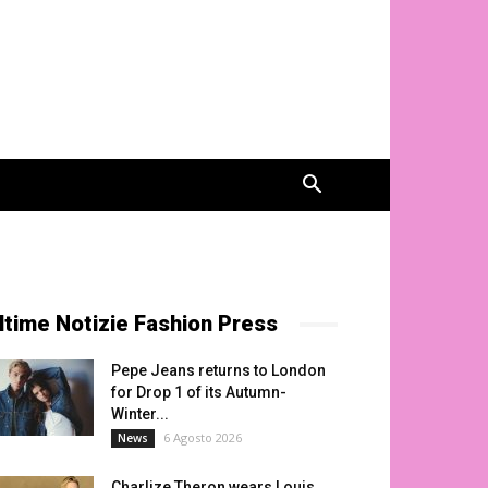
ltime Notizie Fashion Press
Pepe Jeans returns to London
for Drop 1 of its Autumn-
Winter...
6 Agosto 2026
News
Charlize Theron wears Louis