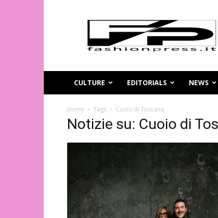
Magazine
di
moda
online
–
FashionPress.it
CULTURE
EDITORIALS
NEWS
Home
Tags
Cuoio di Toscana
Notizie su: Cuoio di T