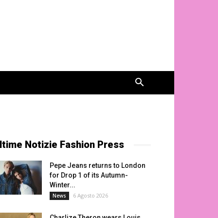
ltime Notizie Fashion Press
Pepe Jeans returns to London
for Drop 1 of its Autumn-
Winter...
6 Agosto 2026
News
Charlize Theron wears Louis