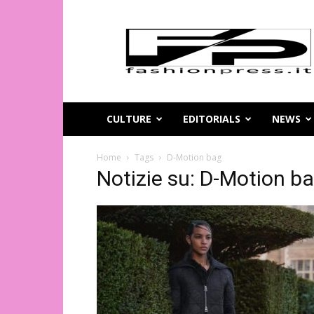
Magazine
di
moda
online
–
FashionPress.it
CULTURE
EDITORIALS
NEWS
Home
Tags
D-Motion bag
Notizie su: D-Motion b