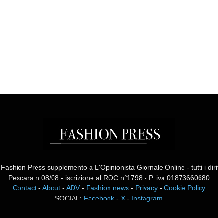
ashion Press supplemento a L'Opinionista Giornale Online - tutti i diritti
Pescara n.08/08 - iscrizione al ROC n°1798 - P. iva 01873660680
Contact
-
About
-
ADV
-
Fashion news
-
Privacy
-
Cookie Policy
SOCIAL:
Facebook
-
X
-
Instagram