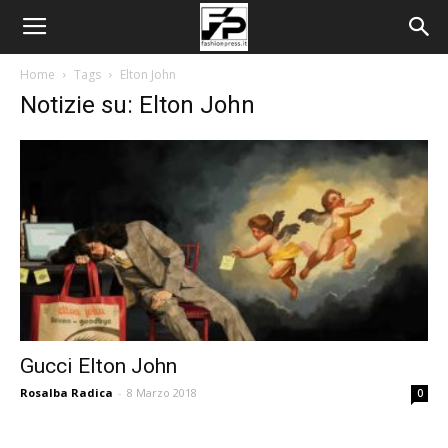
Home
Tags
Elton John
Notizie su: Elton John
Gucci Elton John
Rosalba Radica
-
8 Marzo 2018
0