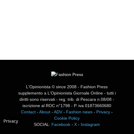
L'Opinionista © since 2008 - Fashion Press
supplemento a L'Opinionista Giornale Online - tutti i
diritti sono riservati - reg. trib. di Pescara n.08/08 -
iscrizione al ROC n°1798 - P. iva 01873660680
Contact
-
About
-
ADV
-
Fashion news
-
Privacy
-
Cookie Policy
Privacy
SOCIAL:
Facebook
-
X
-
Instagram