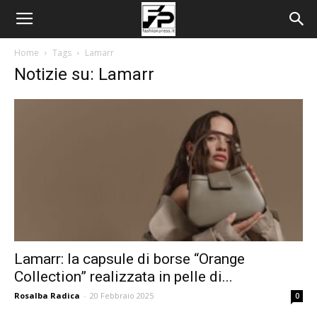
Home
Tags
Lamarr
Notizie su: Lamarr
Lamarr: la capsule di borse “Orange
Collection” realizzata in pelle di...
Rosalba Radica
-
20 Febbraio 2025
0