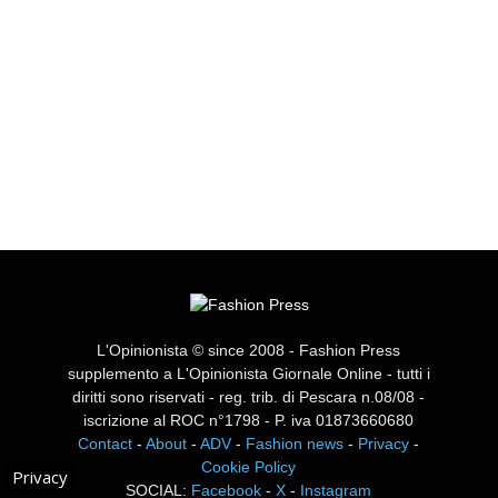
L'Opinionista © since 2008 - Fashion Press
supplemento a L'Opinionista Giornale Online - tutti i
diritti sono riservati - reg. trib. di Pescara n.08/08 -
iscrizione al ROC n°1798 - P. iva 01873660680
Contact
-
About
-
ADV
-
Fashion news
-
Privacy
-
Cookie Policy
Privacy
SOCIAL:
Facebook
-
X
-
Instagram