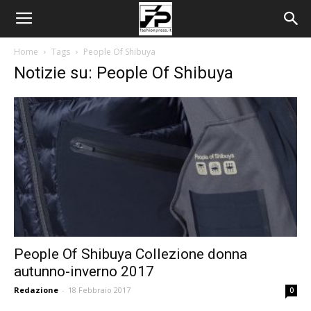
Home
Tags
People Of Shibuya
Notizie su: People Of Shibuya
People Of Shibuya Collezione donna
autunno-inverno 2017
Redazione
-
18 Febbraio 2017
0